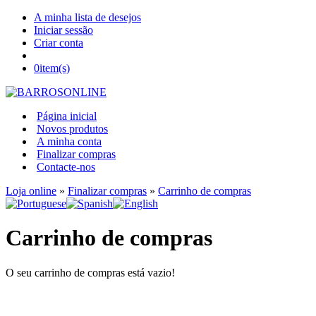
A minha lista de desejos
Iniciar sessão
Criar conta
0
item(s)
Página inicial
Novos produtos
A minha conta
Finalizar compras
Contacte-nos
Loja online
»
Finalizar compras
»
Carrinho de compras
Carrinho de compras
O seu carrinho de compras está vazio!