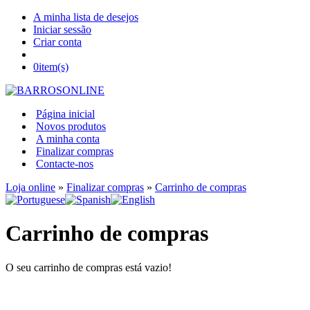
A minha lista de desejos
Iniciar sessão
Criar conta
0
item(s)
Página inicial
Novos produtos
A minha conta
Finalizar compras
Contacte-nos
Loja online
»
Finalizar compras
»
Carrinho de compras
Carrinho de compras
O seu carrinho de compras está vazio!