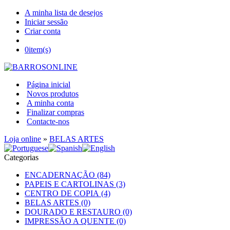
A minha lista de desejos
Iniciar sessão
Criar conta
0
item(s)
Página inicial
Novos produtos
A minha conta
Finalizar compras
Contacte-nos
Loja online
»
BELAS ARTES
Categorias
ENCADERNAÇÃO (84)
PAPEIS E CARTOLINAS (3)
CENTRO DE COPIA (4)
BELAS ARTES (0)
DOURADO E RESTAURO (0)
IMPRESSÃO A QUENTE (0)