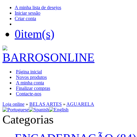
A minha lista de desejos
Iniciar sessão
Criar conta
0
item(s)
Página inicial
Novos produtos
A minha conta
Finalizar compras
Contacte-nos
Loja online
»
BELAS ARTES
»
AGUARELA
Categorias