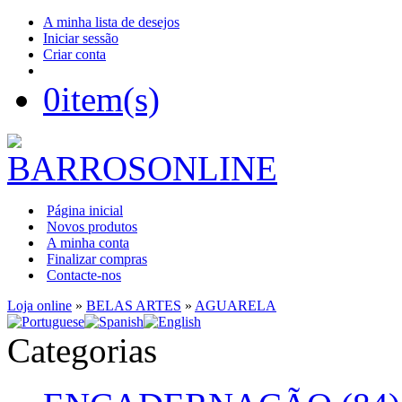
A minha lista de desejos
Iniciar sessão
Criar conta
0
item(s)
Página inicial
Novos produtos
A minha conta
Finalizar compras
Contacte-nos
Loja online
»
BELAS ARTES
»
AGUARELA
Categorias