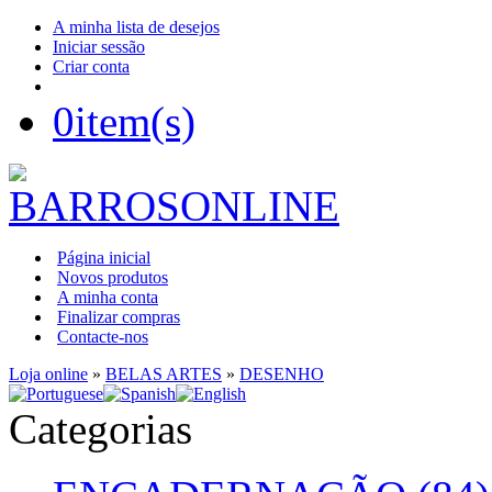
A minha lista de desejos
Iniciar sessão
Criar conta
0
item(s)
Página inicial
Novos produtos
A minha conta
Finalizar compras
Contacte-nos
Loja online
»
BELAS ARTES
»
DESENHO
Categorias