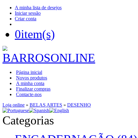
A minha lista de desejos
Iniciar sessão
Criar conta
0
item(s)
Página inicial
Novos produtos
A minha conta
Finalizar compras
Contacte-nos
Loja online
»
BELAS ARTES
»
DESENHO
Categorias