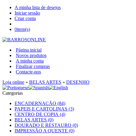
A minha lista de desejos
Iniciar sessão
Criar conta
0
item(s)
Página inicial
Novos produtos
A minha conta
Finalizar compras
Contacte-nos
Loja online
»
BELAS ARTES
»
DESENHO
Categorias
ENCADERNAÇÃO (84)
PAPEIS E CARTOLINAS (3)
CENTRO DE COPIA (4)
BELAS ARTES (0)
DOURADO E RESTAURO (0)
IMPRESSÃO A QUENTE (0)