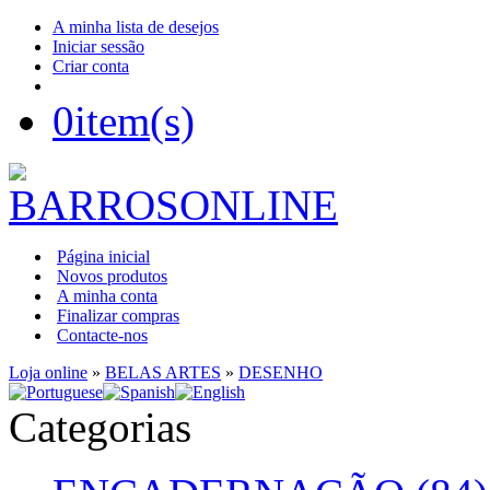
A minha lista de desejos
Iniciar sessão
Criar conta
0
item(s)
Página inicial
Novos produtos
A minha conta
Finalizar compras
Contacte-nos
Loja online
»
BELAS ARTES
»
DESENHO
Categorias