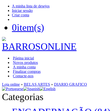
A minha lista de desejos
Iniciar sessão
Criar conta
0
item(s)
Página inicial
Novos produtos
A minha conta
Finalizar compras
Contacte-nos
Loja online
»
BELAS ARTES
»
DIARIO GRAFICO
Categorias