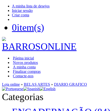
A minha lista de desejos
Iniciar sessão
Criar conta
0
item(s)
Página inicial
Novos produtos
A minha conta
Finalizar compras
Contacte-nos
Loja online
»
BELAS ARTES
»
DIARIO GRAFICO
Categorias