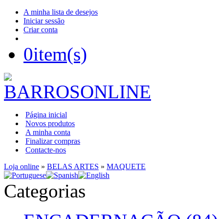
A minha lista de desejos
Iniciar sessão
Criar conta
0
item(s)
Página inicial
Novos produtos
A minha conta
Finalizar compras
Contacte-nos
Loja online
»
BELAS ARTES
»
MAQUETE
Categorias