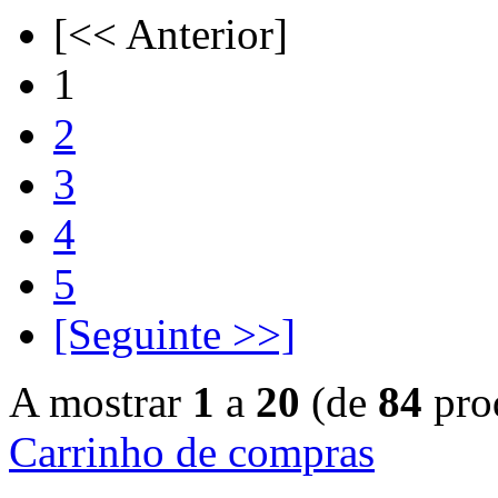
[<< Anterior]
1
2
3
4
5
[Seguinte >>]
A mostrar
1
a
20
(de
84
pro
Carrinho de compras