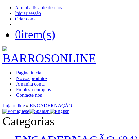
A minha lista de desejos
Iniciar sessão
Criar conta
0
item(s)
Página inicial
Novos produtos
A minha conta
Finalizar compras
Contacte-nos
Loja online
»
ENCADERNAÇÃO
Categorias