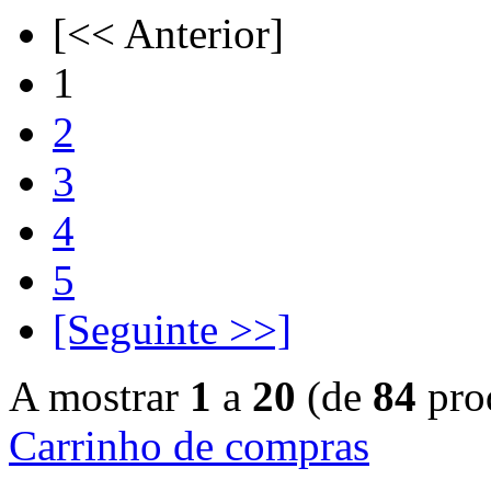
[<< Anterior]
1
2
3
4
5
[Seguinte >>]
A mostrar
1
a
20
(de
84
pro
Carrinho de compras