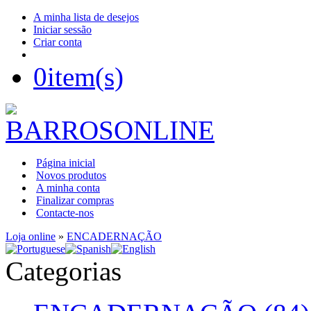
A minha lista de desejos
Iniciar sessão
Criar conta
0
item(s)
Página inicial
Novos produtos
A minha conta
Finalizar compras
Contacte-nos
Loja online
»
ENCADERNAÇÃO
Categorias