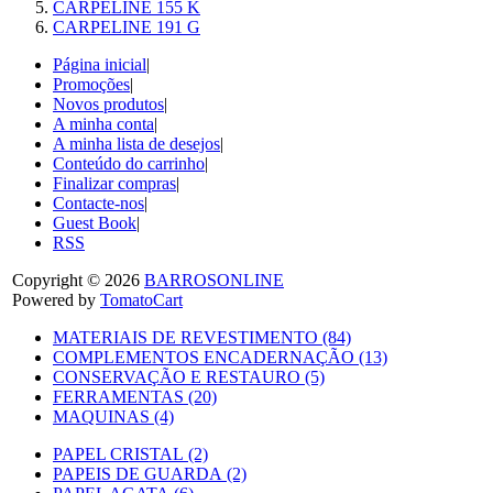
CARPELINE 155 K
CARPELINE 191 G
Página inicial
|
Promoções
|
Novos produtos
|
A minha conta
|
A minha lista de desejos
|
Conteúdo do carrinho
|
Finalizar compras
|
Contacte-nos
|
Guest Book
|
RSS
Copyright © 2026
BARROSONLINE
Powered by
TomatoCart
MATERIAIS DE REVESTIMENTO (84)
COMPLEMENTOS ENCADERNAÇÃO (13)
CONSERVAÇÃO E RESTAURO (5)
FERRAMENTAS (20)
MAQUINAS (4)
PAPEL CRISTAL (2)
PAPEIS DE GUARDA (2)