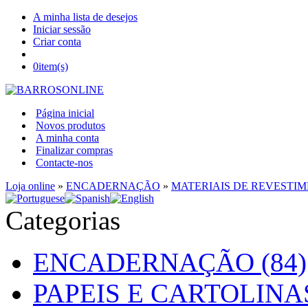
A minha lista de desejos
Iniciar sessão
Criar conta
0
item(s)
Página inicial
Novos produtos
A minha conta
Finalizar compras
Contacte-nos
Loja online
»
ENCADERNAÇÃO
»
MATERIAIS DE REVESTI
Categorias
ENCADERNAÇÃO (84)
PAPEIS E CARTOLINAS