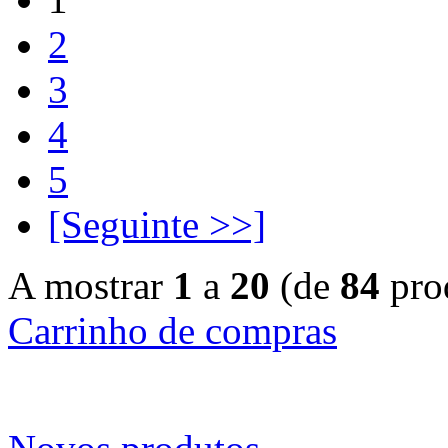
2
3
4
5
[Seguinte >>]
A mostrar
1
a
20
(de
84
pro
Carrinho de compras