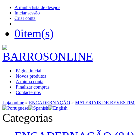
A minha lista de desejos
Iniciar sessão
Criar conta
0
item(s)
Página inicial
Novos produtos
A minha conta
Finalizar compras
Contacte-nos
Loja online
»
ENCADERNAÇÃO
»
MATERIAIS DE REVESTI
Categorias