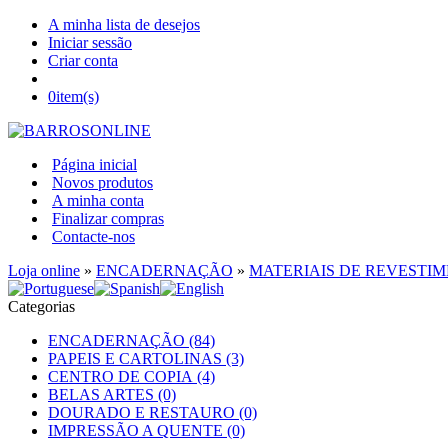
A minha lista de desejos
Iniciar sessão
Criar conta
0
item(s)
Página inicial
Novos produtos
A minha conta
Finalizar compras
Contacte-nos
Loja online
»
ENCADERNAÇÃO
»
MATERIAIS DE REVESTI
Categorias
ENCADERNAÇÃO (84)
PAPEIS E CARTOLINAS (3)
CENTRO DE COPIA (4)
BELAS ARTES (0)
DOURADO E RESTAURO (0)
IMPRESSÃO A QUENTE (0)