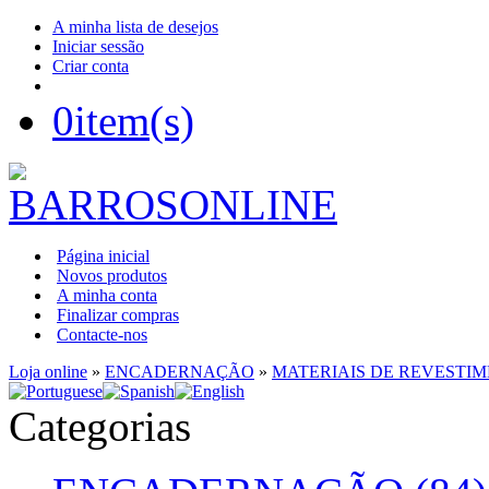
A minha lista de desejos
Iniciar sessão
Criar conta
0
item(s)
Página inicial
Novos produtos
A minha conta
Finalizar compras
Contacte-nos
Loja online
»
ENCADERNAÇÃO
»
MATERIAIS DE REVESTI
Categorias