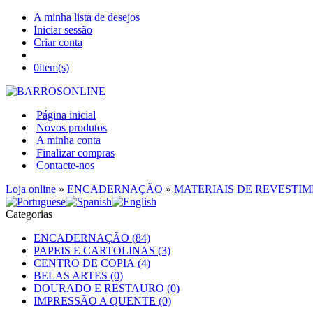
A minha lista de desejos
Iniciar sessão
Criar conta
0
item(s)
Página inicial
Novos produtos
A minha conta
Finalizar compras
Contacte-nos
Loja online
»
ENCADERNAÇÃO
»
MATERIAIS DE REVESTI
Categorias
ENCADERNAÇÃO (84)
PAPEIS E CARTOLINAS (3)
CENTRO DE COPIA (4)
BELAS ARTES (0)
DOURADO E RESTAURO (0)
IMPRESSÃO A QUENTE (0)