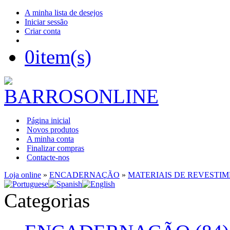
A minha lista de desejos
Iniciar sessão
Criar conta
0
item(s)
Página inicial
Novos produtos
A minha conta
Finalizar compras
Contacte-nos
Loja online
»
ENCADERNAÇÃO
»
MATERIAIS DE REVESTI
Categorias