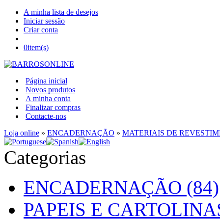
A minha lista de desejos
Iniciar sessão
Criar conta
0
item(s)
Página inicial
Novos produtos
A minha conta
Finalizar compras
Contacte-nos
Loja online
»
ENCADERNAÇÃO
»
MATERIAIS DE REVESTI
Categorias
ENCADERNAÇÃO (84)
PAPEIS E CARTOLINAS