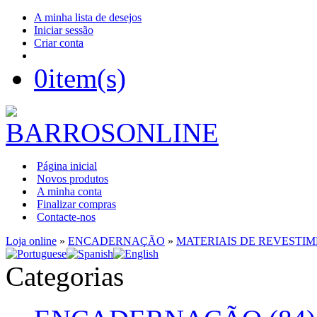
A minha lista de desejos
Iniciar sessão
Criar conta
0
item(s)
Página inicial
Novos produtos
A minha conta
Finalizar compras
Contacte-nos
Loja online
»
ENCADERNAÇÃO
»
MATERIAIS DE REVESTI
Categorias