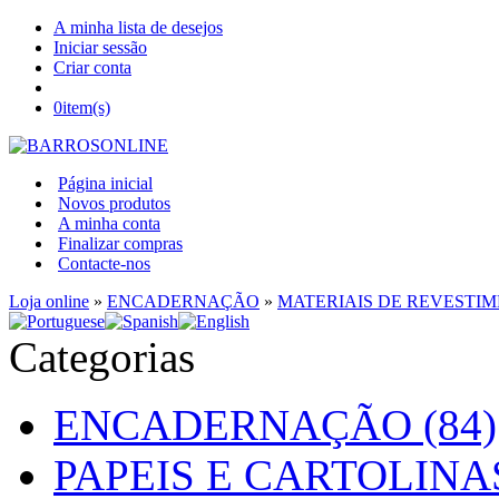
A minha lista de desejos
Iniciar sessão
Criar conta
0
item(s)
Página inicial
Novos produtos
A minha conta
Finalizar compras
Contacte-nos
Loja online
»
ENCADERNAÇÃO
»
MATERIAIS DE REVESTI
Categorias
ENCADERNAÇÃO (84)
PAPEIS E CARTOLINAS