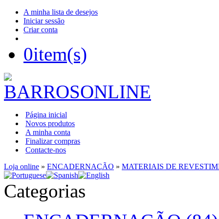
A minha lista de desejos
Iniciar sessão
Criar conta
0
item(s)
Página inicial
Novos produtos
A minha conta
Finalizar compras
Contacte-nos
Loja online
»
ENCADERNAÇÃO
»
MATERIAIS DE REVESTI
Categorias