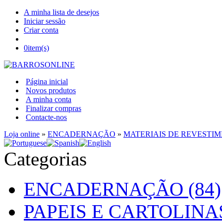
A minha lista de desejos
Iniciar sessão
Criar conta
0
item(s)
Página inicial
Novos produtos
A minha conta
Finalizar compras
Contacte-nos
Loja online
»
ENCADERNAÇÃO
»
MATERIAIS DE REVESTI
Categorias
ENCADERNAÇÃO (84)
PAPEIS E CARTOLINAS