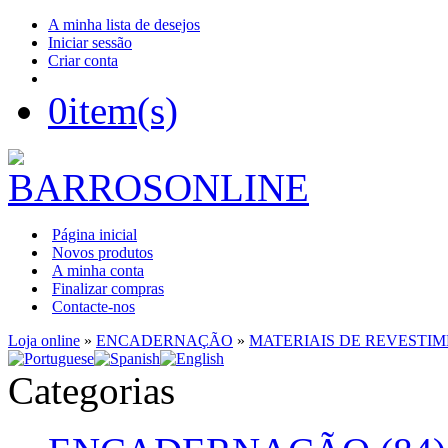
A minha lista de desejos
Iniciar sessão
Criar conta
0
item(s)
Página inicial
Novos produtos
A minha conta
Finalizar compras
Contacte-nos
Loja online
»
ENCADERNAÇÃO
»
MATERIAIS DE REVESTI
Categorias