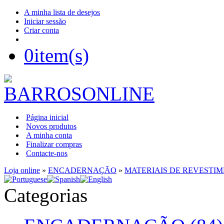
A minha lista de desejos
Iniciar sessão
Criar conta
0
item(s)
Página inicial
Novos produtos
A minha conta
Finalizar compras
Contacte-nos
Loja online
»
ENCADERNAÇÃO
»
MATERIAIS DE REVESTI
Categorias