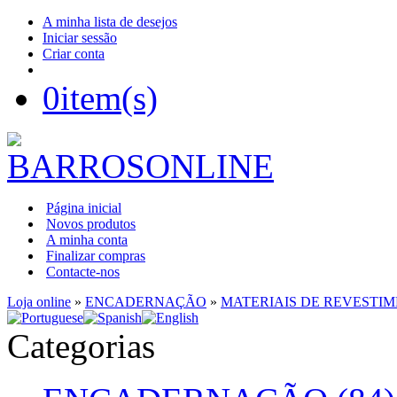
A minha lista de desejos
Iniciar sessão
Criar conta
0
item(s)
Página inicial
Novos produtos
A minha conta
Finalizar compras
Contacte-nos
Loja online
»
ENCADERNAÇÃO
»
MATERIAIS DE REVESTI
Categorias