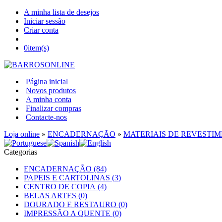
A minha lista de desejos
Iniciar sessão
Criar conta
0
item(s)
Página inicial
Novos produtos
A minha conta
Finalizar compras
Contacte-nos
Loja online
»
ENCADERNAÇÃO
»
MATERIAIS DE REVESTI
Categorias
ENCADERNAÇÃO (84)
PAPEIS E CARTOLINAS (3)
CENTRO DE COPIA (4)
BELAS ARTES (0)
DOURADO E RESTAURO (0)
IMPRESSÃO A QUENTE (0)