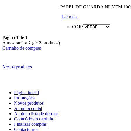
PAPEL DE GUARDA NUVEM 100GR
Ler mais
COR:
Página 1 de 1
A mostrar
1
a
2
(de
2
produtos)
Carrinho de compras
Novos produtos
Página inicial
|
Promoções
|
Novos produtos
|
A minha conta
|
A minha lista de desejos
|
Conteúdo do carrinho
|
Finalizar compras
|
Contacte-nos
|