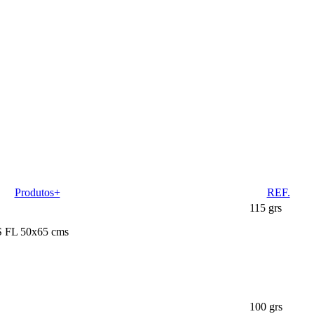
Produtos+
REF.
115 grs
FL 50x65 cms
100 grs