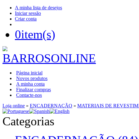
A minha lista de desejos
Iniciar sessão
Criar conta
0
item(s)
Página inicial
Novos produtos
A minha conta
Finalizar compras
Contacte-nos
Loja online
»
ENCADERNAÇÃO
»
MATERIAIS DE REVESTI
Categorias