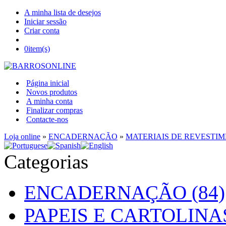
A minha lista de desejos
Iniciar sessão
Criar conta
0
item(s)
Página inicial
Novos produtos
A minha conta
Finalizar compras
Contacte-nos
Loja online
»
ENCADERNAÇÃO
»
MATERIAIS DE REVESTI
Categorias
ENCADERNAÇÃO (84)
PAPEIS E CARTOLINAS