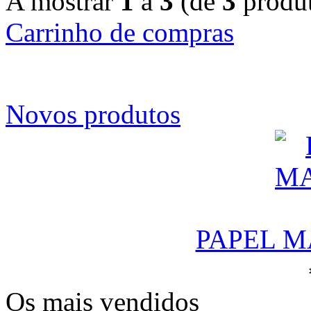
A mostrar
1
a
3
(de
3
produt
Carrinho de compras
Novos produtos
PAPEL M
Os mais vendidos