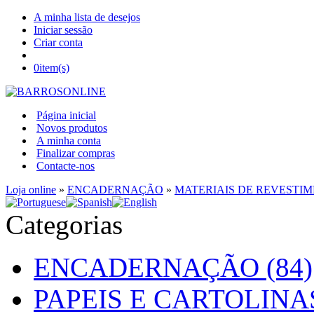
A minha lista de desejos
Iniciar sessão
Criar conta
0
item(s)
Página inicial
Novos produtos
A minha conta
Finalizar compras
Contacte-nos
Loja online
»
ENCADERNAÇÃO
»
MATERIAIS DE REVESTI
Categorias
ENCADERNAÇÃO (84)
PAPEIS E CARTOLINAS