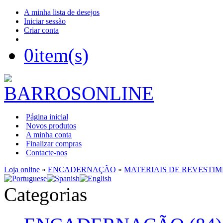
A minha lista de desejos
Iniciar sessão
Criar conta
0
item(s)
Página inicial
Novos produtos
A minha conta
Finalizar compras
Contacte-nos
Loja online
»
ENCADERNAÇÃO
»
MATERIAIS DE REVESTI
Categorias