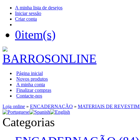
A minha lista de desejos
Iniciar sessão
Criar conta
0
item(s)
Página inicial
Novos produtos
A minha conta
Finalizar compras
Contacte-nos
Loja online
»
ENCADERNAÇÃO
»
MATERIAIS DE REVESTI
Categorias