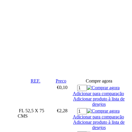
REF.
Preço
Compre agora
€0,10
Adicionar para comparação
Adicionar produto à lista de
desejos
FL 52,5 X 75
€2,28
CMS
Adicionar para comparação
Adicionar produto à lista de
desejos