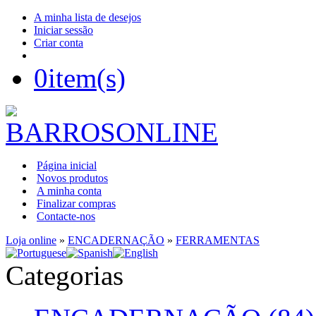
A minha lista de desejos
Iniciar sessão
Criar conta
0
item(s)
Página inicial
Novos produtos
A minha conta
Finalizar compras
Contacte-nos
Loja online
»
ENCADERNAÇÃO
»
FERRAMENTAS
Categorias