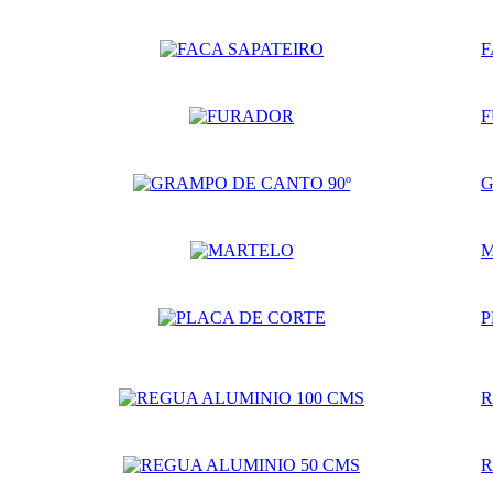
F
G
P
R
R