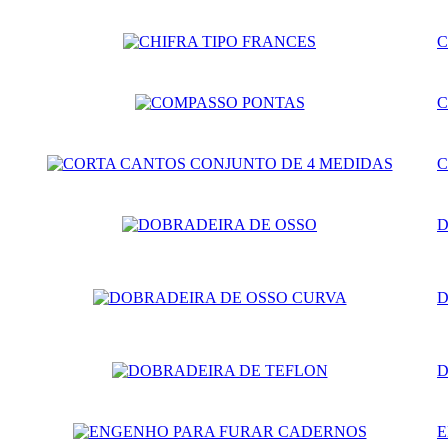
C
C
C
D
D
D
E