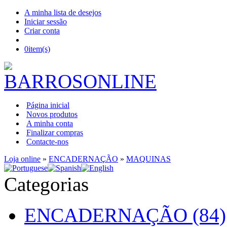
A minha lista de desejos
Iniciar sessão
Criar conta
0
item(s)
Página inicial
Novos produtos
A minha conta
Finalizar compras
Contacte-nos
Loja online
»
ENCADERNAÇÃO
»
MAQUINAS
Categorias
ENCADERNAÇÃO (84)