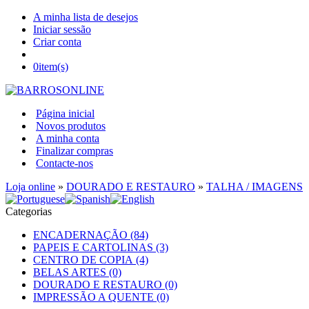
A minha lista de desejos
Iniciar sessão
Criar conta
0
item(s)
Página inicial
Novos produtos
A minha conta
Finalizar compras
Contacte-nos
Loja online
»
DOURADO E RESTAURO
»
TALHA / IMAGENS
Categorias
ENCADERNAÇÃO (84)
PAPEIS E CARTOLINAS (3)
CENTRO DE COPIA (4)
BELAS ARTES (0)
DOURADO E RESTAURO (0)
IMPRESSÃO A QUENTE (0)