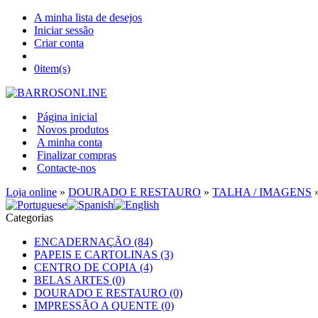
A minha lista de desejos
Iniciar sessão
Criar conta
0
item(s)
Página inicial
Novos produtos
A minha conta
Finalizar compras
Contacte-nos
Loja online
»
DOURADO E RESTAURO
»
TALHA / IMAGENS
Categorias
ENCADERNAÇÃO (84)
PAPEIS E CARTOLINAS (3)
CENTRO DE COPIA (4)
BELAS ARTES (0)
DOURADO E RESTAURO (0)
IMPRESSÃO A QUENTE (0)