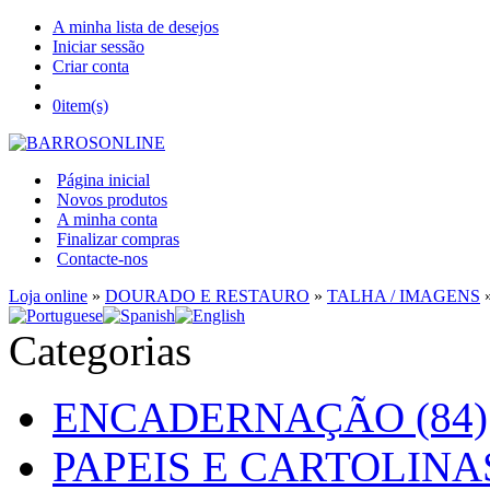
A minha lista de desejos
Iniciar sessão
Criar conta
0
item(s)
Página inicial
Novos produtos
A minha conta
Finalizar compras
Contacte-nos
Loja online
»
DOURADO E RESTAURO
»
TALHA / IMAGENS
Categorias
ENCADERNAÇÃO (84)
PAPEIS E CARTOLINAS