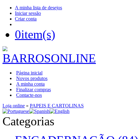
A minha lista de desejos
Iniciar sessão
Criar conta
0
item(s)
Página inicial
Novos produtos
A minha conta
Finalizar compras
Contacte-nos
Loja online
»
PAPEIS E CARTOLINAS
Categorias