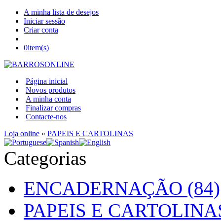
A minha lista de desejos
Iniciar sessão
Criar conta
0
item(s)
Página inicial
Novos produtos
A minha conta
Finalizar compras
Contacte-nos
Loja online
»
PAPEIS E CARTOLINAS
Categorias
ENCADERNAÇÃO (84)
PAPEIS E CARTOLINAS