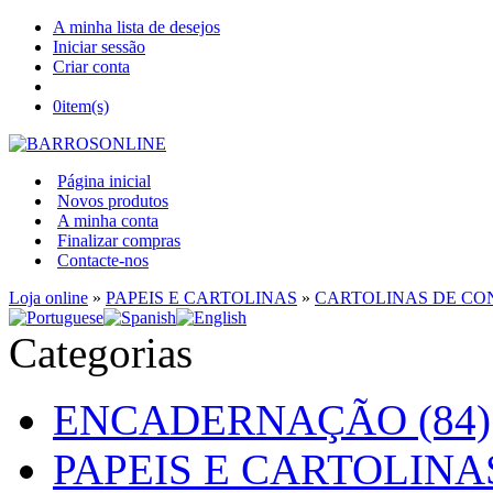
A minha lista de desejos
Iniciar sessão
Criar conta
0
item(s)
Página inicial
Novos produtos
A minha conta
Finalizar compras
Contacte-nos
Loja online
»
PAPEIS E CARTOLINAS
»
CARTOLINAS DE C
Categorias
ENCADERNAÇÃO (84)
PAPEIS E CARTOLINAS