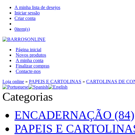
A minha lista de desejos
Iniciar sessão
Criar conta
0
item(s)
Página inicial
Novos produtos
A minha conta
Finalizar compras
Contacte-nos
Loja online
»
PAPEIS E CARTOLINAS
»
CARTOLINAS DE C
Categorias
ENCADERNAÇÃO (84)
PAPEIS E CARTOLINAS