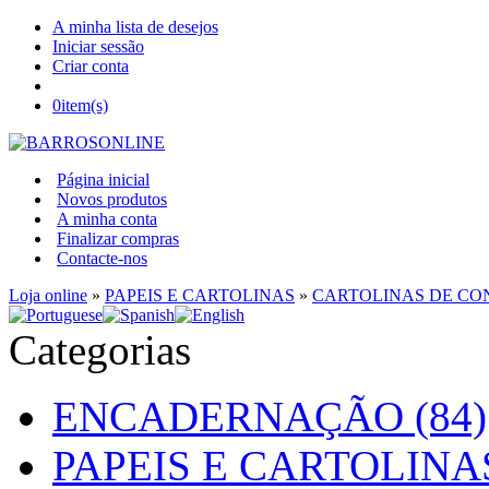
A minha lista de desejos
Iniciar sessão
Criar conta
0
item(s)
Página inicial
Novos produtos
A minha conta
Finalizar compras
Contacte-nos
Loja online
»
PAPEIS E CARTOLINAS
»
CARTOLINAS DE C
Categorias
ENCADERNAÇÃO (84)
PAPEIS E CARTOLINAS