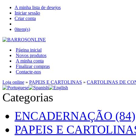
A minha lista de desejos
Iniciar sessão
Criar conta
0
item(s)
Página inicial
Novos produtos
A minha conta
Finalizar compras
Contacte-nos
Loja online
»
PAPEIS E CARTOLINAS
»
CARTOLINAS DE C
Categorias
ENCADERNAÇÃO (84)
PAPEIS E CARTOLINAS