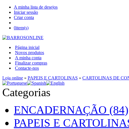
A minha lista de desejos
Iniciar sessão
Criar conta
0
item(s)
Página inicial
Novos produtos
A minha conta
Finalizar compras
Contacte-nos
Loja online
»
PAPEIS E CARTOLINAS
»
CARTOLINAS DE C
Categorias
ENCADERNAÇÃO (84)
PAPEIS E CARTOLINAS