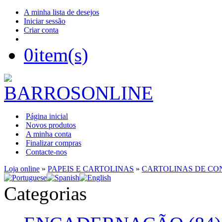
A minha lista de desejos
Iniciar sessão
Criar conta
0
item(s)
Página inicial
Novos produtos
A minha conta
Finalizar compras
Contacte-nos
Loja online
»
PAPEIS E CARTOLINAS
»
CARTOLINAS DE C
Categorias